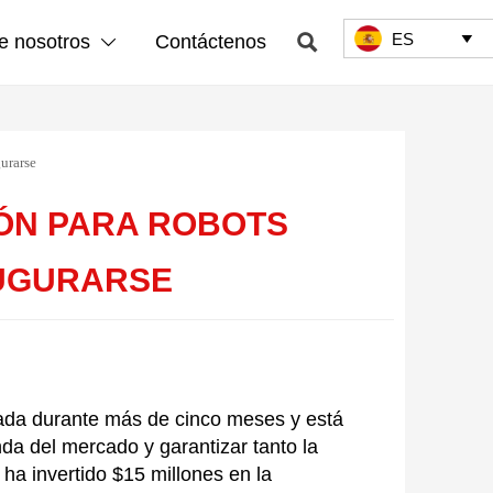
ES

e nosotros
Contáctenos


urarse
IÓN PARA ROBOTS
AUGURARSE
ada durante más de cinco meses y está
a del mercado y garantizar tanto la
a invertido $15 millones en la