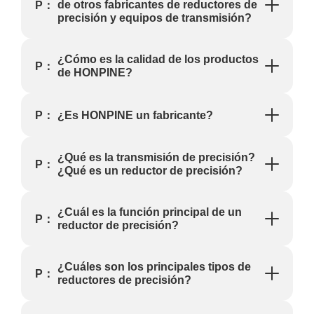
repetible y la
crítica que a
de otros fabricantes de reductores de
P：
también
posicionar un
fiabilidad del
menudo se
precisión y equipos de transmisión?
evolucionan
escáner
sistema, en
pasa por alto
constantemente
LiDAR u
lugar de
es el par de
y logran
operar un
demostraciones
arranque.
¿Cómo es la calidad de los productos
avances
brazo de
P：
aisladas. Para
de HONPINE?
tecnológicos.
inspección—
los OEM de
depende de la
robots y los
precisión de
fabricantes de
¿Es HONPINE un fabricante?
P：
su sistema de
equipos de
movimiento.
automatización,
Los motores
el módulo de
¿Qué es la transmisión de precisión?
con engranaje
articulación
P：
¿Qué es un reductor de precisión?
Harmonic de
robótica se
HONPINE
está
combinan un
convirtiendo
juego casi
¿Cuál es la función principal de un
en una de las
P：
nulo, un
reductor de precisión?
tecnologías
tamaño
más críticas
compacto,
que permiten
una alta
¿Cuáles son los principales tipos de
el despliegue
P：
densidad de
reductores de precisión?
industrial a
par y una
gran escala.
precisión de