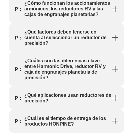
posicionamiento
¿Cómo funcionan los accionamientos
excepcional,
armónicos, los reductores RV y las
P：
lo que los
cajas de engranajes planetarias?
convierte en
una solución
ideal para los
¿Qué factores deben tenerse en
robots de
cuenta al seleccionar un reductor de
P：
inspección de
precisión?
próxima
generación.
¿Cuáles son las diferencias clave
entre Harmonic Drive, reductor RV y
P：
caja de engranajes planetaria de
precisión?
¿Qué aplicaciones usan reductores de
P：
precisión?
¿Cuál es el tiempo de entrega de los
P：
productos HONPINE?