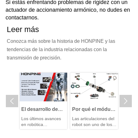
Si estás enfrentando problemas de rigidez con un
actuador de accionamiento armónico, no dudes en
contactarnos.
Leer más
Conozca más sobre la historia de HONPINE y las
tendencias de la industria relacionadas con la
transmisión de precisión.


etrás
El desarrollo de
Por qué el módulo
Aplica
ta
robots
de articulación se
robots
os
Los últimos avances
Las articulaciones del
Los rob
os
humanoides
denomina el
inspec
netarios
en robótica
robot son uno de los
inspecc
comienza con la
"corazón de
qué lo
ón
humanoide no son el
componentes más
vuelto 
e alta
elección del
resultado de un único
potencia" del
básicos que
de eng
las indu