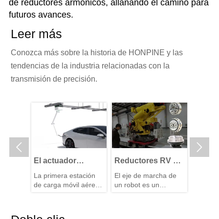
de reductores armónicos, allanando el camino para
futuros avances.
Leer más
Conozca más sobre la historia de HONPINE y las
tendencias de la industria relacionadas con la
transmisión de precisión.


ología
El actuador
Reductores RV de
Accio
ión de
rotatorio armónico
alta precisión
Armón
ta
La primera estación
El eje de marcha de
Las ser
nto
ayuda a
perfectamente
Ultra
de carga móvil aérea
un robot es un
de acci
implementar la
adaptados para
Fabric
ta
inteligente para
componente central
armóni
ducción,
primera estación
vehículos eléctricos de
robots caminantes
para la transmisión de
Precis
ultraco
pacta y
CC con cambio de vía
par y el soporte. Los
HONPIN
de carga móvil
Materi