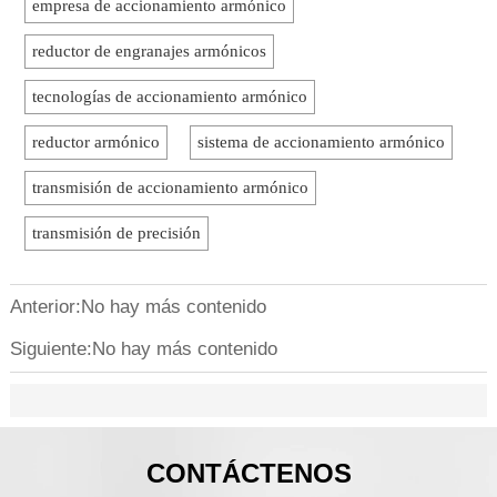
OL de
el cumplimiento de
herramienta CNC, la
signifi
empresa de accionamiento armónico
n
to de
PLd según ISO
robótica y las nuevas
para lo
ficos
13849-1, el despacho
oportunidades para
de CNC,
reductor de engranajes armónicos
ón.
 de
de aduanas, y el
los mercados
licitaci
acceso al mercado.
industriales de Rusia y
riesgos
tecnologías de accionamiento armónico
otrices
la CEI.
la estr
siático.
reductor armónico
sistema de accionamiento armónico
transmisión de accionamiento armónico
transmisión de precisión
Anterior:No hay más contenido
Siguiente:No hay más contenido
CONTÁCTENOS