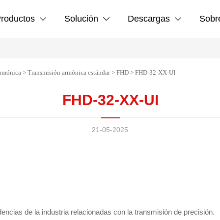
roductos
Solución
Descargas
Sobr



armónica
>
Transmisión armónica estándar
>
FHD
>
FHD-32-XX-UI
FHD-32-XX-UI
21-05-2025
cias de la industria relacionadas con la transmisión de precisión.