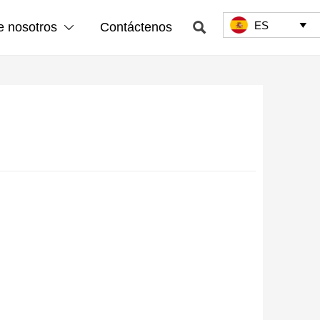
ES

e nosotros
Contáctenos

