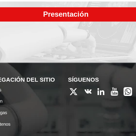
Presentación
GACIÓN DEL SITIO
SÍGUENOS
s





ón
rgas
tenos