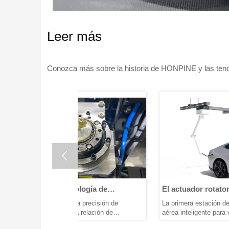
Leer más
Conozca más sobre la historia de HONPINE y las tenden

ología de
El actuador rotatorio armónico
Re
 de Accionamiento
ayuda a implementar la primera
pr
ta precisión de
La primera estación de carga móvil
El 
estación de carga móvil aérea
ad
ta relación de
aérea inteligente para vehículos
com
inteligente para vehículos
ca
ructura compacta y bajo
eléctricos de CC con cambio de vía
tra