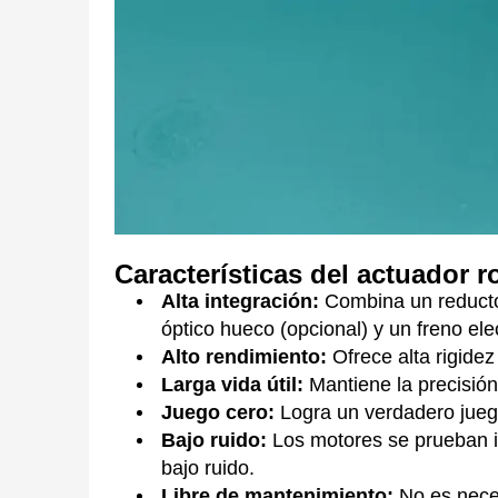
Características del actuador 
Alta integración:
Combina un reductor
óptico hueco (opcional) y un freno e
Alto rendimiento:
Ofrece alta rigide
Larga vida útil:
Mantiene la precisió
Juego cero:
Logra un verdadero juego
Bajo ruido:
Los motores se prueban in
bajo ruido.
Libre de mantenimiento:
No es neces