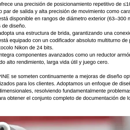
frece una precisión de posicionamiento repetitivo de ≤1
o par de salida y alta precisión de movimiento como car
está disponible en rangos de diámetro exterior (63–30
s de diseño.
adopta una estructura de brida, garantizando una conexi
está equipado con un codificador absoluto multiturno de
tocolo Nikon de 24 bits.
 integra componentes avanzados como un reductor armón
o alto rendimiento, larga vida útil y juego cero.
INE se someten continuamente a mejoras de diseño opt
alizados para los clientes. Adoptamos un enfoque de dis
 dimensionales, resolviendo fundamentalmente problemas
a obtener el conjunto completo de documentación de lo