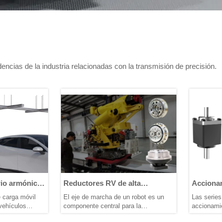
cias de la industria relacionadas con la transmisión de precisión.
ductores RV de alta
Accionamiento Armónico
ecisión perfectamente
Ultracompacto – Fabricación 
eje de marcha de un robot es un
Las series SHD y CSF de
aptados para robots
Precisión con Materiales de
ponente central para la
accionamientos armónicos
minantes
Alta Gama
nsmisión de par y el soporte. Los
ultracompactos de HONPINE marc