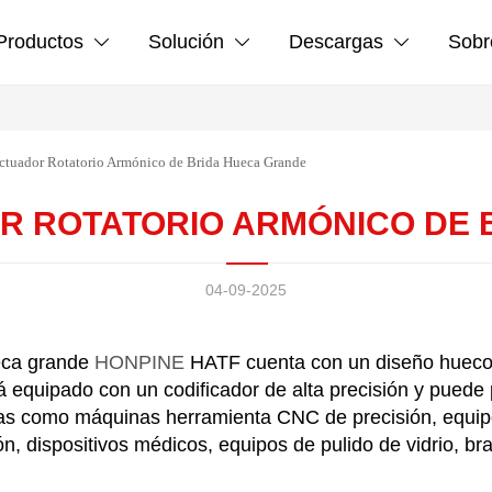
Productos
Solución
Descargas
Sobr



ctuador Rotatorio Armónico de Brida Hueca Grande
OR ROTATORIO ARMÓNICO DE
04-09-2025
ueca grande
HONPINE
HATF cuenta con un diseño hueco qu
stá equipado con un codificador de alta precisión y pued
ias como máquinas herramienta CNC de precisión, equipo
n, dispositivos médicos, equipos de pulido de vidrio, 