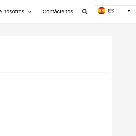
ES

e nosotros
Contáctenos

