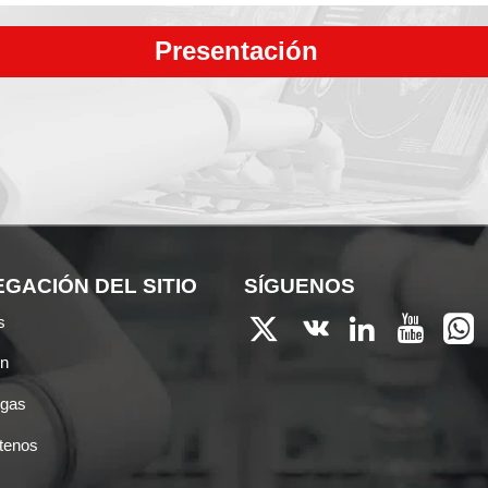
Presentación
GACIÓN DEL SITIO
SÍGUENOS
s





ón
rgas
tenos