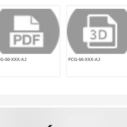
(30, 50, 80 y 100) para satisfacer
diversas necesidades de par y
velocidad, lo que resulta en docena
de variaciones de producto.
G-50-XXX-AJ
FCG-50-XXX-AJ