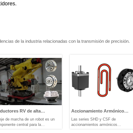
tidores.
cias de la industria relacionadas con la transmisión de precisión.
 de alta
Accionamiento Armónico
El s
fectamente
Ultracompacto – Fabricación de
cali
 de un robot es un
Las series SHD y CSF de
Desd
a robots
Precisión con Materiales de
plan
al para la
accionamientos armónicos
plane
Alta Gama
HO
r y el soporte. Los
ultracompactos de HONPINE marcan
HONP