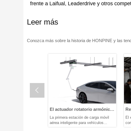
frente a Laifual, Leaderdrive y otros compe
Leer más
Conozca más sobre la historia de HONPINE y las tenden

El actuador rotatorio armónico
Reductores RV
amiento
ayuda a implementar la primera
precisión per
e
La primera estación de carga móvil
El eje de marcha
estación de carga móvil aérea
adaptados par
aérea inteligente para vehículos
componente centr
inteligente para vehículos
caminantes
ta y bajo
eléctricos de CC con cambio de vía
transmisión de pa