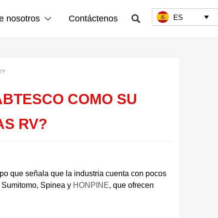
ES

e nosotros
Contáctenos


V?
NABTESCO COMO SU
AS RV?
empo que señala que la industria cuenta con pocos
o Sumitomo, Spinea y
HONPINE
, que ofrecen