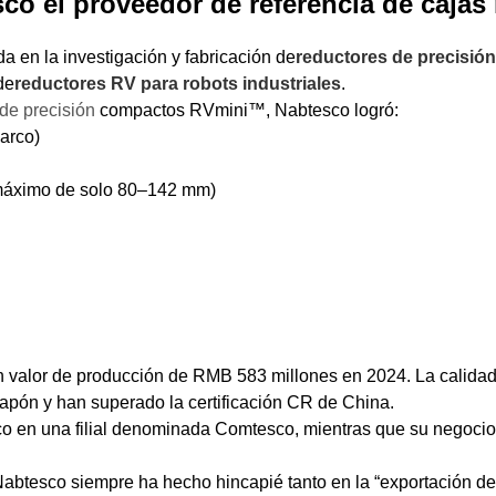
co el proveedor de referencia de cajas
 en la investigación y fabricación de
reductores de precisió
de
reductores RV para robots industriales
.
de precisión
compactos RVmini™, Nabtesco logró:
 arco)
 máximo de solo 80–142 mm)
valor de producción de RMB 583 millones en 2024. La calidad 
Japón y han superado la certificación CR de China.
o en una filial denominada Comtesco, mientras que su negocio 
 Nabtesco siempre ha hecho hincapié tanto en la “exportación d