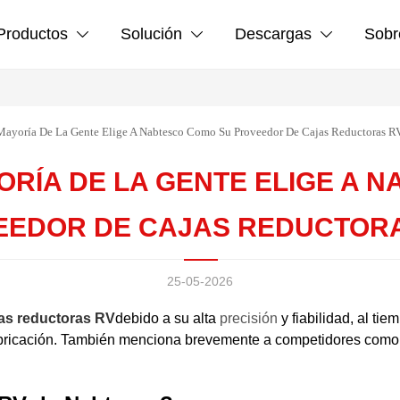
Productos
Solución
Descargas
Sobr



Mayoría De La Gente Elige A Nabtesco Como Su Proveedor De Cajas Reductoras R
ORÍA DE LA GENTE ELIGE A 
EEDOR DE CAJAS REDUCTOR
25-05-2026
as reductoras RV
debido a su alta
precisión
y fiabilidad, al ti
 fabricación. También menciona brevemente a competidores com